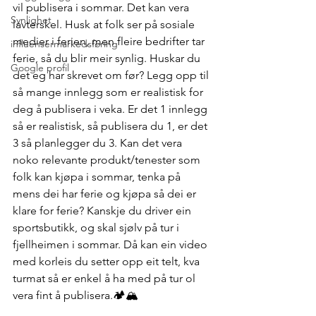
vil publisera i sommar. Det kan vera 
Synlighet
lavterskel. Husk at folk ser på sosiale 
medier i ferien, men fleire bedrifter tar 
influensermarkedsføring
ferie, så du blir meir synlig. Huskar du 
Google profil
det eg har skrevet om før? Legg opp til 
så mange innlegg som er realistisk for 
deg å publisera i veka. Er det 1 innlegg 
så er realistisk, så publisera du 1, er det 
3 så planlegger du 3. Kan det vera 
noko relevante produkt/tenester som 
folk kan kjøpa i sommar, tenka på 
mens dei har ferie og kjøpa så dei er 
klare for ferie? Kanskje du driver ein 
sportsbutikk, og skal sjølv på tur i 
fjellheimen i sommar. Då kan ein video 
med korleis du setter opp eit telt, kva 
turmat så er enkel å ha med på tur ol 
vera fint å publisera.🏕️🏔️