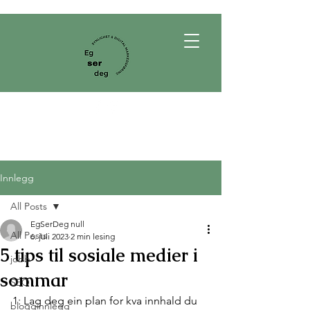
Innlegg
All Posts
EgSerDeg null
All Posts
6. juli 2023
2 min lesing
5 tips til sosiale medier i
jobb
sommar
SEO
1: Lag deg ein plan for kva innhald du 
blogginnlegg